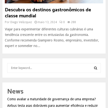
Descubra os destinos gastronômicos de
classe mundial
Por
Diego Velázquez
maio 13, 2024
0
288
Viajar para experimentar diferentes culturas culinárias é uma
tendência crescente entre os entusiastas da gastronomia.
Conforme recomenda Giampiero Rosmo, empresário, investidor,
expert e sommelier no...
S
e
a
S
r
c
E
News
h
f
A
Como avaliar a maturidade de governança de uma empresa?
o
Airbus testa asas dobráveis para aumentar eficiência e reduzir
r
R