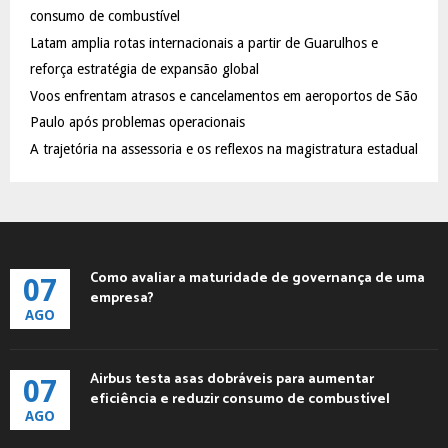
:
consumo de combustível
C
Latam amplia rotas internacionais a partir de Guarulhos e
reforça estratégia de expansão global
H
Voos enfrentam atrasos e cancelamentos em aeroportos de São
Paulo após problemas operacionais
A trajetória na assessoria e os reflexos na magistratura estadual
Como avaliar a maturidade de governança de uma
07
empresa?
AGO
Airbus testa asas dobráveis para aumentar
07
eficiência e reduzir consumo de combustível
AGO