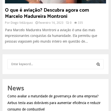
O que é aviação? Descubra agora com
Marcelo Madureira Montroni
Por
Diego Velázquez
fevereiro 16, 2023
0
335
Para Marcelo Madureira Montroni a aviação é uma das mais
impressionantes conquistas da humanidade. Ela permitiu que
pessoas viajassem pelo mundo inteiro em questão de...
S
e
a
S
r
c
E
News
h
f
A
Como avaliar a maturidade de governança de uma empresa?
o
Airbus testa asas dobráveis para aumentar eficiência e reduzir
r
R
:
consumo de combustível