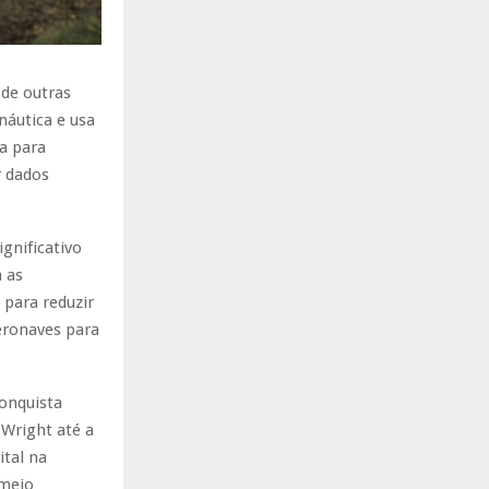
 de outras
náutica e usa
a para
r dados
gnificativo
 as
 para reduzir
eronaves para
onquista
Wright até a
tal na
 meio