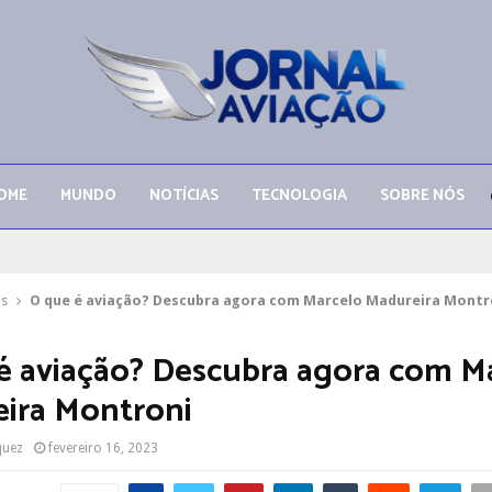
OME
MUNDO
NOTÍCIAS
TECNOLOGIA
SOBRE NÓS
as
O que é aviação? Descubra agora com Marcelo Madureira Montr
é aviação? Descubra agora com M
ira Montroni
quez
fevereiro 16, 2023