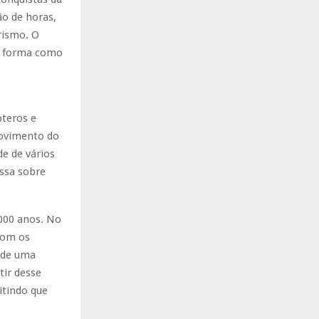
o de horas,
rismo. O
a forma como
pteros e
movimento do
e de vários
assa sobre
.000 anos. No
com os
 de uma
ir desse
itindo que