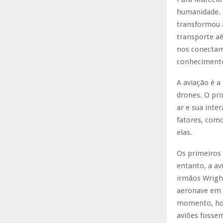
humanidade. 
transformou a
transporte a
nos conectam
conhecimento
A aviação é a
drones. O pri
ar e sua int
fatores, como
elas.
Os primeiros 
entanto, a av
irmãos Wrigh
aeronave em 
momento, hou
aviões fossem