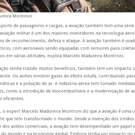
reira Montroni
sporte de passageiros e cargas, a aviação também tem uma série
 aviação militar é um dos maiores investidores na tecnologia aero
ins de reconhecimento, defesa e ataque. A aviação também é usad
áticos, com aeronaves sendo equipadas com sensores para coleta
s em várias altitudes, explica Marcelo Madureira Montroni.
ação tenha trazido muitos benefícios, também tem um impacto si
nte. Os aviões emitem gases do efeito estufa, contribuindo para
áticas e a poluição do ar. A indústria aérea tem tomado medidas
es, como a introdução de biocombustíveis e a modernização de a
s eficientes.
, o expert Marcelo Madureira Montroni diz que a aviação é uma c
te que tem transformado o mundo. Desde a invenção dos irmãos 
 dos aviões comerciais, a aviação tem desempenhado um papel vi
e do mundo e na economia global. Embora tenha um impacto no