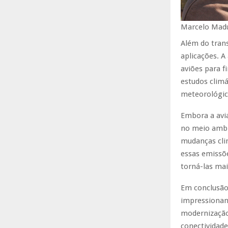
Marcelo Madu
Além do tran
aplicações. A
aviões para f
estudos clim
meteorológico
Embora a avi
no meio ambie
mudanças clim
essas emissõ
torná-las mai
Em conclusão
impressionan
modernização
conectividad