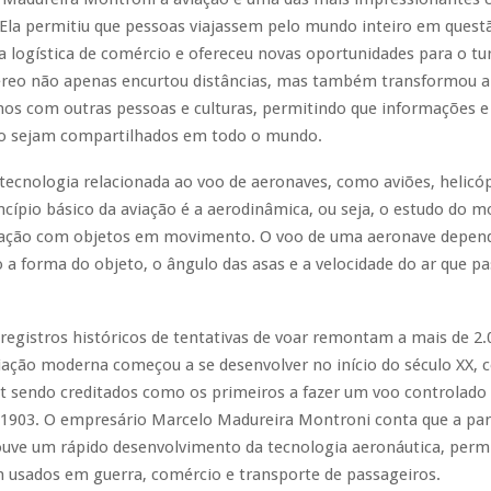
Ela permitiu que pessoas viajassem pelo mundo inteiro em questã
 logística de comércio e ofereceu novas oportunidades para o tu
éreo não apenas encurtou distâncias, mas também transformou 
os com outras pessoas e culturas, permitindo que informações e
 sejam compartilhados em todo o mundo.
 tecnologia relacionada ao voo de aeronaves, como aviões, helicó
ncípio básico da aviação é a aerodinâmica, ou seja, o estudo do 
eração com objetos em movimento. O voo de uma aeronave depend
 a forma do objeto, o ângulo das asas e a velocidade do ar que p
registros históricos de tentativas de voar remontam a mais de 2
iação moderna começou a se desenvolver no início do século XX, 
t sendo creditados como os primeiros a fazer um voo controlado
1903. O empresário Marcelo Madureira Montroni conta que a part
ve um rápido desenvolvimento da tecnologia aeronáutica, perm
 usados ​​em guerra, comércio e transporte de passageiros.