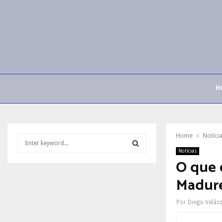
H
Home
Notíci
S
e
Notícias
a
O que 
S
r
Madure
c
E
h
f
A
Por
Diego Veláz
o
r