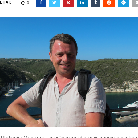
LHAR
0
 Madureira Montroni a aviação é uma das mais impressionantes c