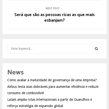
NEXT POST
Será que são as pessoas ricas as que mais
esbanjam?
S
e
a
S
r
c
E
News
h
f
A
Como avaliar a maturidade de governança de uma empresa?
o
Airbus testa asas dobráveis para aumentar eficiência e reduzir
r
R
:
consumo de combustível
C
Latam amplia rotas internacionais a partir de Guarulhos e
reforça estratégia de expansão global
H