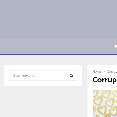
H
Home
Corrup
S
Corrup
e
a
S
r
c
E
h
f
A
o
r