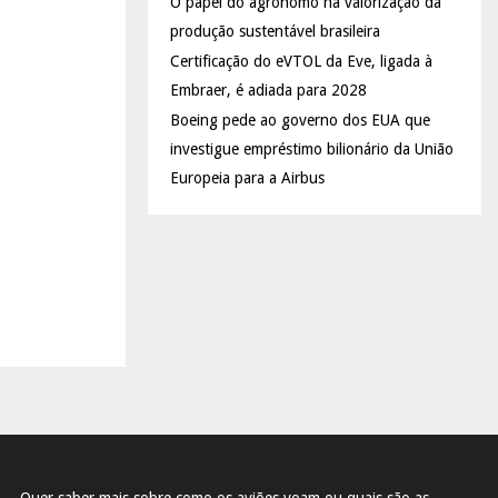
O papel do agrônomo na valorização da
produção sustentável brasileira
Certificação do eVTOL da Eve, ligada à
Embraer, é adiada para 2028
Boeing pede ao governo dos EUA que
investigue empréstimo bilionário da União
Europeia para a Airbus
Quer saber mais sobre como os aviões voam ou quais são as