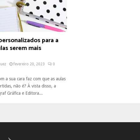
personalizados para a
ulas serem mais
s
quez
fevereiro 20, 2023
0
om a sua cara faz com que as aulas
rtidas, não é? À vista disso, a
af Gráfica e Editora...