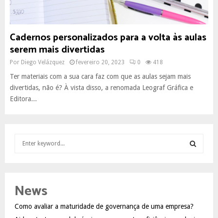
Cadernos personalizados para a volta às aulas
serem mais divertidas
Por
Diego Velázquez
fevereiro 20, 2023
0
418
Ter materiais com a sua cara faz com que as aulas sejam mais
divertidas, não é? À vista disso, a renomada Leograf Gráfica e
Editora...
S
e
a
S
r
c
E
News
h
f
A
Como avaliar a maturidade de governança de uma empresa?
o