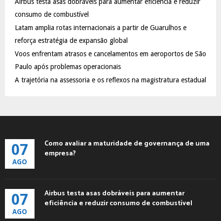
Airbus testa asas dobráveis para aumentar eficiência e reduzir
r
R
:
consumo de combustível
C
Latam amplia rotas internacionais a partir de Guarulhos e
reforça estratégia de expansão global
H
Voos enfrentam atrasos e cancelamentos em aeroportos de São
Paulo após problemas operacionais
A trajetória na assessoria e os reflexos na magistratura estadual
Como avaliar a maturidade de governança de uma
07
empresa?
AGO
Airbus testa asas dobráveis para aumentar
07
eficiência e reduzir consumo de combustível
AGO