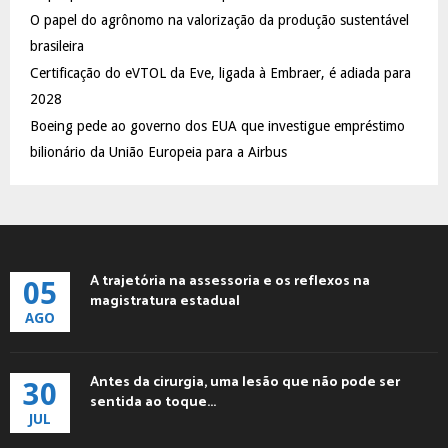
C
O papel do agrônomo na valorização da produção sustentável
brasileira
H
Certificação do eVTOL da Eve, ligada à Embraer, é adiada para
2028
Boeing pede ao governo dos EUA que investigue empréstimo
bilionário da União Europeia para a Airbus
A trajetória na assessoria e os reflexos na
05
magistratura estadual
AGO
Antes da cirurgia, uma lesão que não pode ser
30
sentida ao toque...
JUL