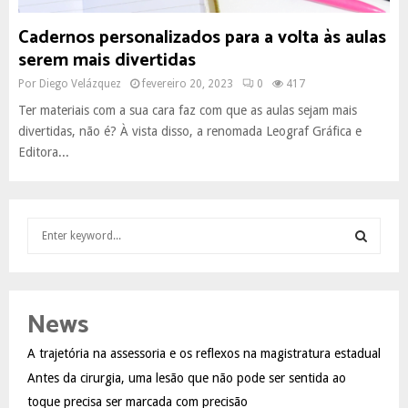
Cadernos personalizados para a volta às aulas
serem mais divertidas
Por
Diego Velázquez
fevereiro 20, 2023
0
417
Ter materiais com a sua cara faz com que as aulas sejam mais
divertidas, não é? À vista disso, a renomada Leograf Gráfica e
Editora...
S
e
a
S
r
c
E
News
h
f
A
A trajetória na assessoria e os reflexos na magistratura estadual
o
Antes da cirurgia, uma lesão que não pode ser sentida ao
r
R
:
toque precisa ser marcada com precisão