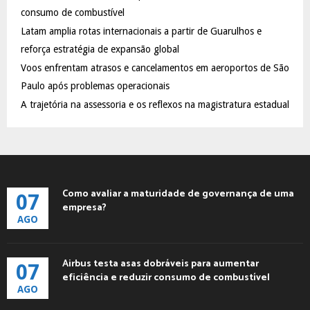
:
consumo de combustível
C
Latam amplia rotas internacionais a partir de Guarulhos e
reforça estratégia de expansão global
H
Voos enfrentam atrasos e cancelamentos em aeroportos de São
Paulo após problemas operacionais
A trajetória na assessoria e os reflexos na magistratura estadual
Como avaliar a maturidade de governança de uma
07
empresa?
AGO
Airbus testa asas dobráveis para aumentar
07
eficiência e reduzir consumo de combustível
AGO