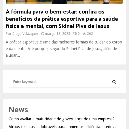
A fórmula para o bem-estar: confira os
benefícios da prática esportiva para a saúde
física e mental, com Sidnei Piva de Jesus
Por
Diego Velázquez
março 13, 2025
0
262
A prática esportiva é uma das melhores formas de cuidar do corpo
e da mente. Até porque, segundo Sidnei Piva de Jesus, além de
ajudar...
S
e
a
S
r
c
E
News
h
f
A
Como avaliar a maturidade de governança de uma empresa?
o
Airbus testa asas dobráveis para aumentar eficiência e reduzir
r
R