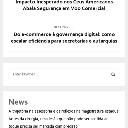
Impacto Inesperado nos Céus Americanos
Abala Segurança em Voo Comercial
NEXT POST
Do e-commerce à governança digital: como
escalar eficiência para secretarias e autarquias
S
e
a
S
r
c
E
News
h
f
A
A trajetória na assessoria e os reflexos na magistratura estadual
o
Antes da cirurgia, uma lesão que não pode ser sentida ao
r
R
:
toque precisa ser marcada com precisão