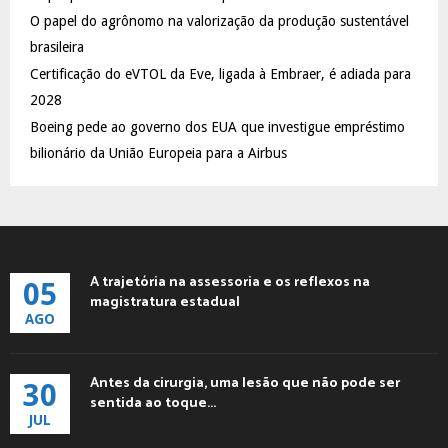
C
O papel do agrônomo na valorização da produção sustentável
brasileira
H
Certificação do eVTOL da Eve, ligada à Embraer, é adiada para
2028
Boeing pede ao governo dos EUA que investigue empréstimo
bilionário da União Europeia para a Airbus
A trajetória na assessoria e os reflexos na
05
magistratura estadual
AGO
Antes da cirurgia, uma lesão que não pode ser
30
sentida ao toque...
JUL