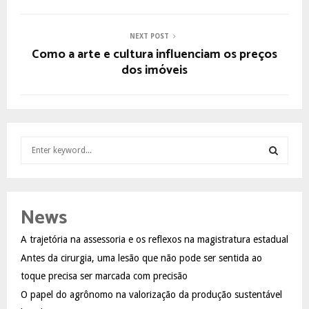
NEXT POST
Como a arte e cultura influenciam os preços
dos imóveis
S
e
a
S
r
c
E
News
h
f
A
A trajetória na assessoria e os reflexos na magistratura estadual
o
Antes da cirurgia, uma lesão que não pode ser sentida ao
r
R
:
toque precisa ser marcada com precisão
C
O papel do agrônomo na valorização da produção sustentável