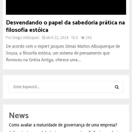
Desvendando o papel da sabedoria prática na
filosofia estóica
Por
Diego Velázquez
abril 22, 2024
0
290
De acordo com o expert Jacques Dimas Mattos Albuquerque de
Souza, a filosofia estóica, um sistema de pensamento que
floresceu na Grécia Antiga, oferece uma...
S
e
a
S
r
c
E
News
h
f
A
Como avaliar a maturidade de governança de uma empresa?
o