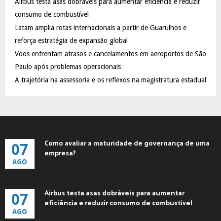
Airbus testa asas dobráveis para aumentar eficiência e reduzir
r
R
:
consumo de combustível
C
Latam amplia rotas internacionais a partir de Guarulhos e
reforça estratégia de expansão global
H
Voos enfrentam atrasos e cancelamentos em aeroportos de São
Paulo após problemas operacionais
A trajetória na assessoria e os reflexos na magistratura estadual
Como avaliar a maturidade de governança de uma
07
empresa?
AGO
Airbus testa asas dobráveis para aumentar
07
eficiência e reduzir consumo de combustível
AGO