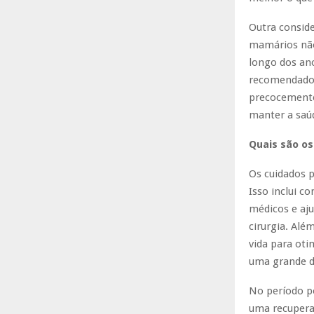
Outra consid
mamários não 
longo dos an
recomendados
precocemente.
manter a saúd
Quais são os
Os cuidados p
Isso inclui c
médicos e aj
cirurgia. Alé
vida para oti
uma grande di
No período pó
uma recuperaç