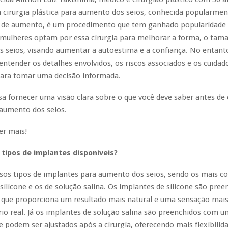
a cirurgia plástica para aumento dos seios, conhecida popularm
de aumento, é um procedimento que tem ganhado popularidade 
 mulheres optam por essa cirurgia para melhorar a forma, o tam
 seios, visando aumentar a autoestima e a confiança. No entanto
ntender os detalhes envolvidos, os riscos associados e os cuidad
para tomar uma decisão informada.
isa fornecer uma visão clara sobre o que você deve saber antes de 
 aumento dos seios.
er mais!
 tipos de implantes disponíveis?
rsos tipos de implantes para aumento dos seios, sendo os mais 
silicone e os de solução salina. Os implantes de silicone são pre
 que proporciona um resultado mais natural e uma sensação mai
o real. Já os implantes de solução salina são preenchidos com u
l e podem ser ajustados após a cirurgia, oferecendo mais flexibili