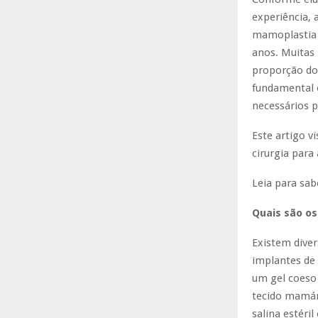
experiência, 
mamoplastia 
anos. Muitas
proporção dos
fundamental e
necessários 
Este artigo v
cirurgia para
Leia para sab
Quais são os
Existem dive
implantes de 
um gel coeso
tecido mamári
salina estéri