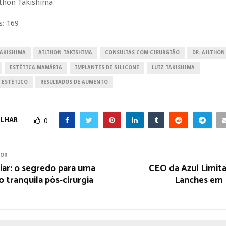
lthon Takishima
s:
169
TAKISHIMA
AILTHON TAKISHIMA
CONSULTAS COM CIRURGIÃO
DR. AILTHON
ESTÉTICA MAMÁRIA
IMPLANTES DE SILICONE
LUIZ TAKISHIMA
 ESTÉTICO
RESULTADOS DE AUMENTO
LHAR
0
IOR
iar: o segredo para uma
CEO da Azul Limita
 tranquila pós-cirurgia
Lanches em