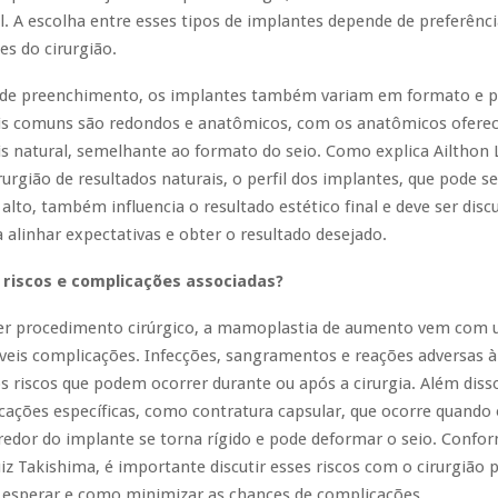
. A escolha entre esses tipos de implantes depende de preferênci
s do cirurgião.
 de preenchimento, os implantes também variam em formato e pe
s comuns são redondos e anatômicos, com os anatômicos ofer
 natural, semelhante ao formato do seio. Como explica Ailthon 
rurgião de resultados naturais, o perfil dos implantes, que pode se
lto, também influencia o resultado estético final e deve ser disc
a alinhar expectativas e obter o resultado desejado.
 riscos e complicações associadas?
r procedimento cirúrgico, a mamoplastia de aumento vem com u
íveis complicações. Infecções, sangramentos e reações adversas à
s riscos que podem ocorrer durante ou após a cirurgia. Além dis
cações específicas, como contratura capsular, que ocorre quando 
o redor do implante se torna rígido e pode deformar o seio. Confo
uiz Takishima, é importante discutir esses riscos com o cirurgião 
 esperar e como minimizar as chances de complicações.