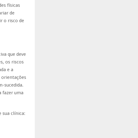
es físicas
riar de
r o risco de
tiva que deve
, os riscos
ada e a
s orientações
m-sucedida.
a fazer uma
sua clínica: