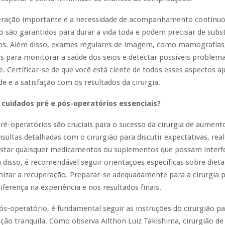
eração importante é a necessidade de acompanhamento contínuo
são garantidos para durar a vida toda e podem precisar de subst
os. Além disso, exames regulares de imagem, como mamografias
 para monitorar a saúde dos seios e detectar possíveis problem
 Certificar-se de que você está ciente de todos esses aspectos aj
e e a satisfação com os resultados da cirurgia.
 cuidados pré e pós-operatórios essenciais?
ré-operatórios são cruciais para o sucesso da cirurgia de aumento
onsultas detalhadas com o cirurgião para discutir expectativas, rea
ustar quaisquer medicamentos ou suplementos que possam interfe
m disso, é recomendável seguir orientações específicas sobre dieta 
mizar a recuperação. Preparar-se adequadamente para a cirurgia 
ferença na experiência e nos resultados finais.
s-operatório, é fundamental seguir as instruções do cirurgião pa
ão tranquila. Como observa Ailthon Luiz Takishima, cirurgião d