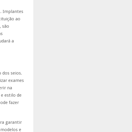
. Implantes
ituição ao
, são
as
udará a
 dos seios.
lizar exames
rir na
e estilo de
pode fazer
ra garantir
e modelos e