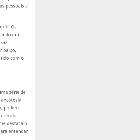
as pessoais e
rfil. Os
ecendo um
Luiz
r baixo,
utido com o
ma série de
 anestesia
so, podem
o tecido
rme destaca o
para entender