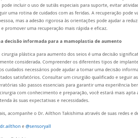
pode incluir o uso de sutiãs especiais para suporte, evitar atividad
guir uma rotina de cuidados com as feridas. A recuperação pode va
essoa, mas a adesão rigorosa às orientações pode ajudar a reduzi
 e promover uma recuperação mais rápida e eficaz.
 decisão informada para a mamoplastia de aumento
cirurgia plástica para aumento dos seios é uma decisão significa
mente considerada. Compreender os diferentes tipos de implantes
os cuidados necessários pode ajudar a tomar uma decisão inform
ltados satisfatórios. Consultar um cirurgião qualificado e seguir a
ratórias são passos essenciais para garantir uma experiência be
 cirurgia com conhecimento e preparação, você estará mais apta 
tenda às suas expectativas e necessidades.
is, acompanhe o Dr. Ailthon Takishima através de suas redes e de 
dr.ailthon
e
@sensoryall