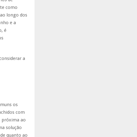
ente como
ao longo dos
anho e a
, é
os
considerar a
comuns os
enchidos com
s próxima ao
ma solução
dade quanto ao