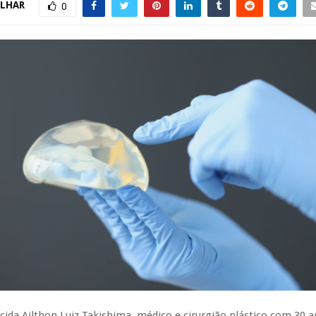
LHAR
0
ida Ailthon Luiz Takishima, médico e cirurgião plástico com 30 a