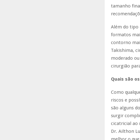
tamanho final
recomendaçõe
Além do tipo
formatos mai
contorno mais
Takishima, ci
moderado ou a
cirurgião par
Quais são os
Como qualque
riscos e poss
são alguns do
surgir compli
cicatricial a
Dr. Ailthon L
melhor o que