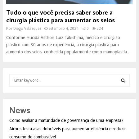
Tudo o que você precisa saber sobre a
cirurgia plástica para aumentar os seios
Por
Diego Velázquez
setembro 4, 2024
0
224
Conforme elucida Ailthon Luiz Takishima, médico e cirurgião
plástico com 30 anos de experiência, a cirurgia plástica para
aumento dos seios, conhecida popularmente como mamoplastia...
S
e
a
S
r
c
E
News
h
f
A
Como avaliar a maturidade de governança de uma empresa?
o
Airbus testa asas dobráveis para aumentar eficiência e reduzir
r
R
:
consumo de combustível