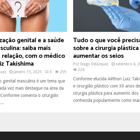
zação genital e a saúde
Tudo o que você precis
culina: saiba mais
sobre a cirurgia plástica
a relação, com o médico
aumentar os seios
iz Takishima
Por
Diego Velázquez
setembro 4, 
224
quez
janeiro 15, 2025
0
259
Conforme elucida Ailthon Luiz Tak
 genital masculina é um tema que
e cirurgião plástico com 30 anos de
da vez mais destaque na área da
cirurgia plástica para aumento dos 
. Conforme comenta o cirurgião
conhecida popularmente como mamo
...