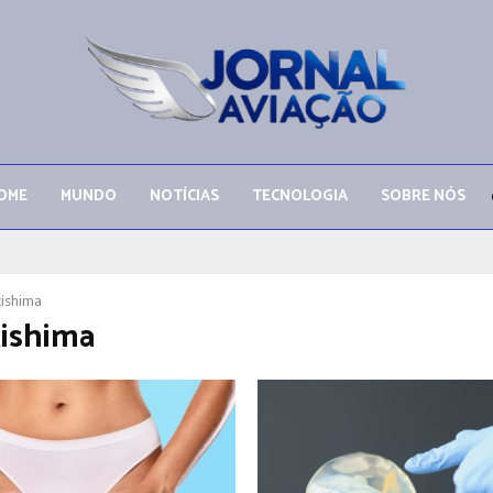
OME
MUNDO
NOTÍCIAS
TECNOLOGIA
SOBRE NÓS
kishima
kishima