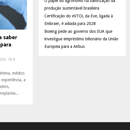
O papel do agrônomo na valorização da
produção sustentável brasileira
Certificação do eVTOL da Eve, ligada à
Embraer, é adiada para 2028
Boeing pede ao governo dos EUA que
a saber
investigue empréstimo bilionário da União
 para
Europeia para a Airbus
2024
0
ishima, médico
 experiência, a
seios,
plastia...