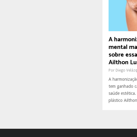
R
:
C
H
A harmoni
mental mas
sobre ess
Ailthon Lu
Por
Diego Veláz
A harmonização
tem ganhado ca
saúde estética
plástico Ailthon