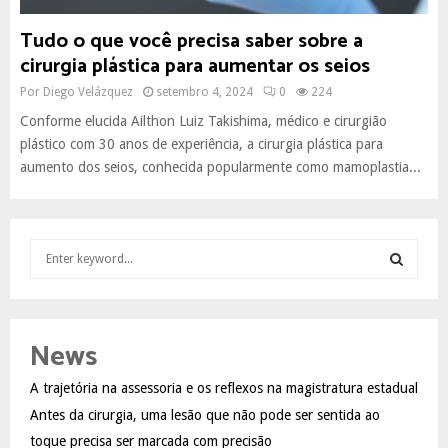
Tudo o que você precisa saber sobre a
cirurgia plástica para aumentar os seios
Por
Diego Velázquez
setembro 4, 2024
0
224
Conforme elucida Ailthon Luiz Takishima, médico e cirurgião
plástico com 30 anos de experiência, a cirurgia plástica para
aumento dos seios, conhecida popularmente como mamoplastia...
S
e
a
S
r
c
E
News
h
f
A
A trajetória na assessoria e os reflexos na magistratura estadual
o
Antes da cirurgia, uma lesão que não pode ser sentida ao
r
R
:
toque precisa ser marcada com precisão