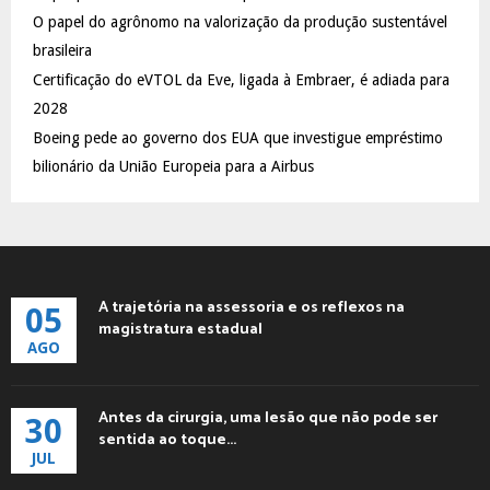
C
O papel do agrônomo na valorização da produção sustentável
brasileira
H
Certificação do eVTOL da Eve, ligada à Embraer, é adiada para
2028
Boeing pede ao governo dos EUA que investigue empréstimo
bilionário da União Europeia para a Airbus
A trajetória na assessoria e os reflexos na
05
magistratura estadual
AGO
Antes da cirurgia, uma lesão que não pode ser
30
sentida ao toque...
JUL