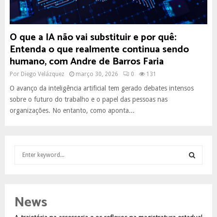
O que a IA não vai substituir e por quê:
Entenda o que realmente continua sendo
humano, com Andre de Barros Faria
Por
Diego Velázquez
março 30, 2026
0
131
O avanço da inteligência artificial tem gerado debates intensos
sobre o futuro do trabalho e o papel das pessoas nas
organizações. No entanto, como aponta...
S
e
a
S
r
c
E
News
h
f
A