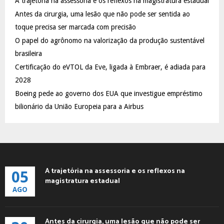
A trajetória na assessoria e os reflexos na magistratura estadual
o
Antes da cirurgia, uma lesão que não pode ser sentida ao
r
R
:
toque precisa ser marcada com precisão
C
O papel do agrônomo na valorização da produção sustentável
brasileira
H
Certificação do eVTOL da Eve, ligada à Embraer, é adiada para
2028
Boeing pede ao governo dos EUA que investigue empréstimo
bilionário da União Europeia para a Airbus
A trajetória na assessoria e os reflexos na
05
magistratura estadual
AGO
Antes da cirurgia, uma lesão que não pode ser