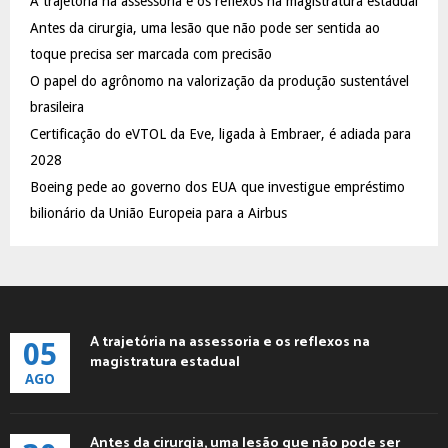
A trajetória na assessoria e os reflexos na magistratura estadual
o
Antes da cirurgia, uma lesão que não pode ser sentida ao
r
R
:
toque precisa ser marcada com precisão
C
O papel do agrônomo na valorização da produção sustentável
brasileira
H
Certificação do eVTOL da Eve, ligada à Embraer, é adiada para
2028
Boeing pede ao governo dos EUA que investigue empréstimo
bilionário da União Europeia para a Airbus
A trajetória na assessoria e os reflexos na
05
magistratura estadual
AGO
Antes da cirurgia, uma lesão que não pode ser