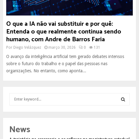
O que a IA não vai substituir e por quê:
Entenda o que realmente continua sendo
humano, com Andre de Barros Faria
Por
Diego Velázquez
março 30, 2026
0
131
O avanço da inteligência artificial tem gerado debates intensos
sobre o futuro do trabalho e o papel das pessoas nas
organizações. No entanto, como aponta...
S
e
a
S
r
c
E
News
h
f
A