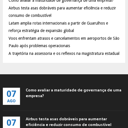
Como avaliar a maturidade de governança de uma empresa?
o
Airbus testa asas dobráveis para aumentar eficiência e reduzir
r
R
:
consumo de combustível
C
Latam amplia rotas internacionais a partir de Guarulhos e
reforça estratégia de expansão global
H
Voos enfrentam atrasos e cancelamentos em aeroportos de São
Paulo após problemas operacionais
A trajetória na assessoria e os reflexos na magistratura estadual
Como avaliar a maturidade de governança de uma
07
empresa?
AGO
Airbus testa asas dobráveis para aumentar
07
eficiência e reduzir consumo de combustível