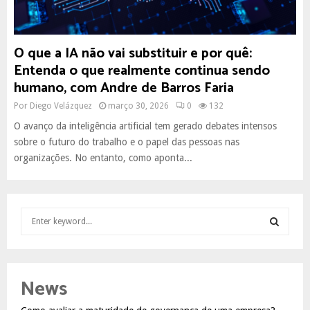
O que a IA não vai substituir e por quê:
Entenda o que realmente continua sendo
humano, com Andre de Barros Faria
Por
Diego Velázquez
março 30, 2026
0
132
O avanço da inteligência artificial tem gerado debates intensos
sobre o futuro do trabalho e o papel das pessoas nas
organizações. No entanto, como aponta...
S
e
a
S
r
c
E
News
h
f
A