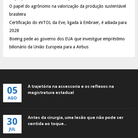
C
O papel do agrônomo na valorização da produção sustentável
brasileira
H
Certificação do eVTOL da Eve, ligada à Embraer, é adiada para
2028
Boeing pede ao governo dos EUA que investigue empréstimo
bilionário da União Europeia para a Airbus
A trajetória na assessoria e os reflexos na
05
magistratura estadual
AGO
Antes da cirurgia, uma lesão que não pode ser
30
sentida ao toque...
JUL