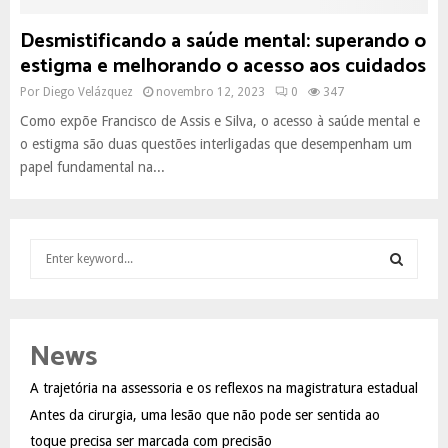
Desmistificando a saúde mental: superando o
estigma e melhorando o acesso aos cuidados
Por
Diego Velázquez
novembro 12, 2023
0
347
Como expõe Francisco de Assis e Silva, o acesso à saúde mental e
o estigma são duas questões interligadas que desempenham um
papel fundamental na...
S
e
a
S
r
c
E
News
h
f
A
A trajetória na assessoria e os reflexos na magistratura estadual
o
Antes da cirurgia, uma lesão que não pode ser sentida ao
r
R
:
toque precisa ser marcada com precisão