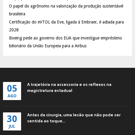
C
O papel do agrônomo na valorização da produção sustentável
brasileira
H
Certificação do eVTOL da Eve, ligada à Embraer, é adiada para
2028
Boeing pede ao governo dos EUA que investigue empréstimo
bilionário da União Europeia para a Airbus
A trajetória na assessoria e os reflexos na
05
magistratura estadual
AGO
Antes da cirurgia, uma lesão que não pode ser
30
sentida ao toque...
JUL