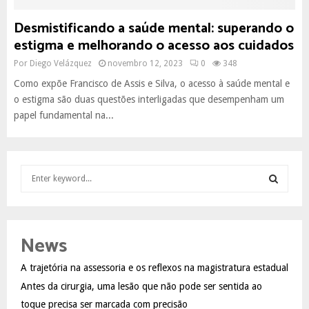
Desmistificando a saúde mental: superando o
estigma e melhorando o acesso aos cuidados
Por
Diego Velázquez
novembro 12, 2023
0
348
Como expõe Francisco de Assis e Silva, o acesso à saúde mental e
o estigma são duas questões interligadas que desempenham um
papel fundamental na...
S
e
a
S
r
c
E
News
h
f
A
A trajetória na assessoria e os reflexos na magistratura estadual
o
Antes da cirurgia, uma lesão que não pode ser sentida ao
r
R
:
toque precisa ser marcada com precisão