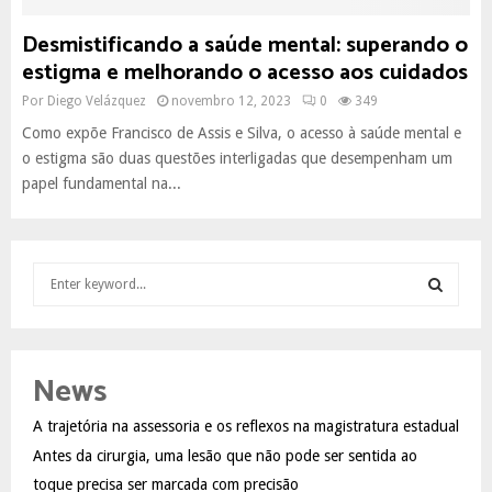
Desmistificando a saúde mental: superando o
estigma e melhorando o acesso aos cuidados
Por
Diego Velázquez
novembro 12, 2023
0
349
Como expõe Francisco de Assis e Silva, o acesso à saúde mental e
o estigma são duas questões interligadas que desempenham um
papel fundamental na...
S
e
a
S
r
c
E
News
h
f
A
A trajetória na assessoria e os reflexos na magistratura estadual
o
Antes da cirurgia, uma lesão que não pode ser sentida ao
r
R
:
toque precisa ser marcada com precisão