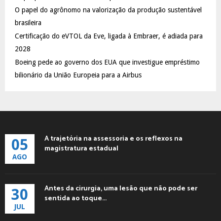
C
O papel do agrônomo na valorização da produção sustentável
brasileira
H
Certificação do eVTOL da Eve, ligada à Embraer, é adiada para
2028
Boeing pede ao governo dos EUA que investigue empréstimo
bilionário da União Europeia para a Airbus
A trajetória na assessoria e os reflexos na
05
magistratura estadual
AGO
Antes da cirurgia, uma lesão que não pode ser
30
sentida ao toque...
JUL