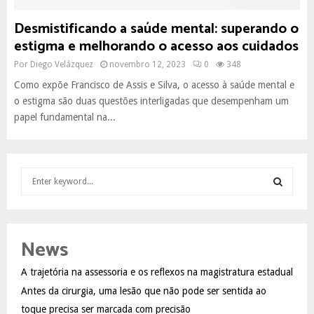
Desmistificando a saúde mental: superando o
estigma e melhorando o acesso aos cuidados
Por
Diego Velázquez
novembro 12, 2023
0
348
Como expõe Francisco de Assis e Silva, o acesso à saúde mental e
o estigma são duas questões interligadas que desempenham um
papel fundamental na...
S
e
a
S
r
c
E
News
h
f
A
A trajetória na assessoria e os reflexos na magistratura estadual
o
Antes da cirurgia, uma lesão que não pode ser sentida ao
r
R
:
toque precisa ser marcada com precisão