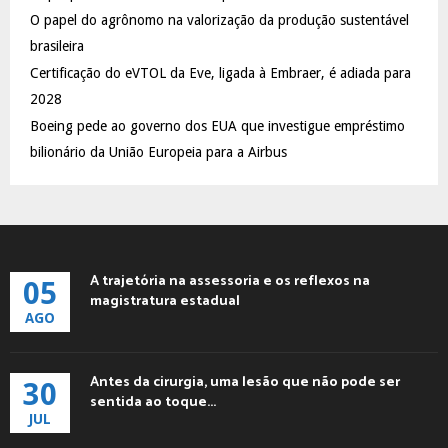
C
O papel do agrônomo na valorização da produção sustentável
brasileira
H
Certificação do eVTOL da Eve, ligada à Embraer, é adiada para
2028
Boeing pede ao governo dos EUA que investigue empréstimo
bilionário da União Europeia para a Airbus
A trajetória na assessoria e os reflexos na
05
magistratura estadual
AGO
Antes da cirurgia, uma lesão que não pode ser
30
sentida ao toque...
JUL