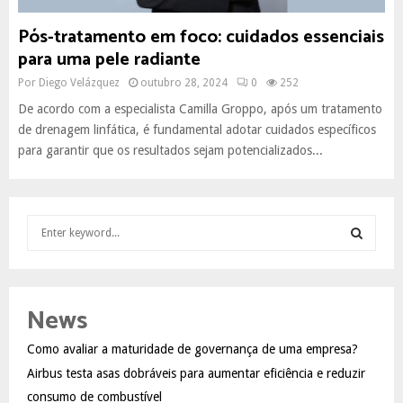
Pós-tratamento em foco: cuidados essenciais
para uma pele radiante
Por
Diego Velázquez
outubro 28, 2024
0
252
De acordo com a especialista Camilla Groppo, após um tratamento
de drenagem linfática, é fundamental adotar cuidados específicos
para garantir que os resultados sejam potencializados...
S
e
a
S
r
c
E
News
h
f
A
Como avaliar a maturidade de governança de uma empresa?
o
Airbus testa asas dobráveis para aumentar eficiência e reduzir
r
R
:
consumo de combustível