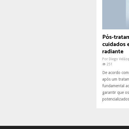
R
:
C
H
Pós-trata
cuidados e
radiante
Por
Diego Veláz
251
De acordo com 
após um tratam
fundamental ad
garantir que os
potencializados