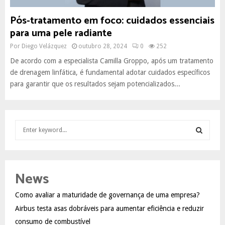
Pós-tratamento em foco: cuidados essenciais
para uma pele radiante
Por
Diego Velázquez
outubro 28, 2024
0
252
De acordo com a especialista Camilla Groppo, após um tratamento
de drenagem linfática, é fundamental adotar cuidados específicos
para garantir que os resultados sejam potencializados...
S
e
a
S
r
c
E
News
h
f
A
Como avaliar a maturidade de governança de uma empresa?
o
Airbus testa asas dobráveis para aumentar eficiência e reduzir
r
R
:
consumo de combustível