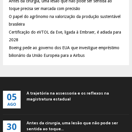
Antes da cirurgia, uma lesão que não pode ser sentida ao
r
R
:
toque precisa ser marcada com precisão
C
O papel do agrônomo na valorização da produção sustentável
brasileira
H
Certificação do eVTOL da Eve, ligada à Embraer, é adiada para
2028
Boeing pede ao governo dos EUA que investigue empréstimo
bilionário da União Europeia para a Airbus
A trajetória na assessoria e os reflexos na
05
magistratura estadual
AGO
Antes da cirurgia, uma lesão que não pode ser
30
sentida ao toque...