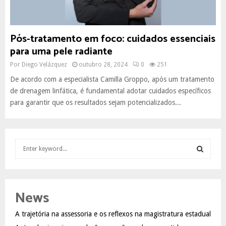
Pós-tratamento em foco: cuidados essenciais
para uma pele radiante
Por
Diego Velázquez
outubro 28, 2024
0
251
De acordo com a especialista Camilla Groppo, após um tratamento
de drenagem linfática, é fundamental adotar cuidados específicos
para garantir que os resultados sejam potencializados...
S
e
a
S
r
c
E
News
h
f
A
A trajetória na assessoria e os reflexos na magistratura estadual
o