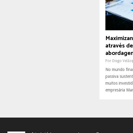
R
:
C
H
Maximizan
através d
abordagem
Por
Diego Veláz
No mundo finan
passiva susten
muitos investi
empresária Mar