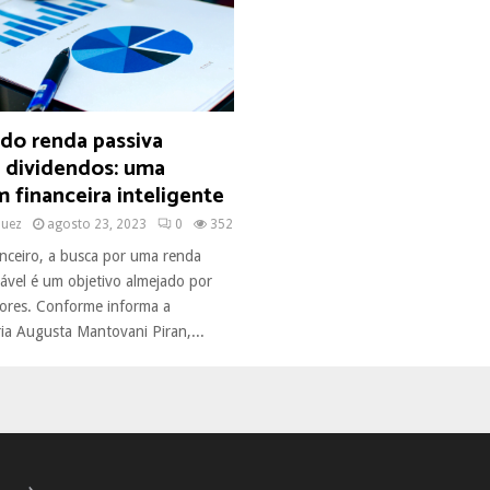
do renda passiva
e dividendos: uma
 financeira inteligente
quez
agosto 23, 2023
0
352
ceiro, a busca por uma renda
tável é um objetivo almejado por
dores. Conforme informa a
ia Augusta Mantovani Piran,...