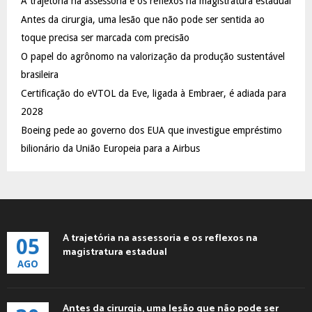
A trajetória na assessoria e os reflexos na magistratura estadual
o
Antes da cirurgia, uma lesão que não pode ser sentida ao
r
R
:
toque precisa ser marcada com precisão
C
O papel do agrônomo na valorização da produção sustentável
brasileira
H
Certificação do eVTOL da Eve, ligada à Embraer, é adiada para
2028
Boeing pede ao governo dos EUA que investigue empréstimo
bilionário da União Europeia para a Airbus
A trajetória na assessoria e os reflexos na
05
magistratura estadual
AGO
Antes da cirurgia, uma lesão que não pode ser