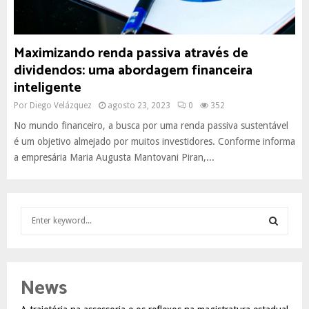
Maximizando renda passiva através de
dividendos: uma abordagem financeira
inteligente
Por
Diego Velázquez
agosto 23, 2023
0
352
No mundo financeiro, a busca por uma renda passiva sustentável
é um objetivo almejado por muitos investidores. Conforme informa
a empresária Maria Augusta Mantovani Piran,...
S
e
a
S
r
c
E
News
h
f
A