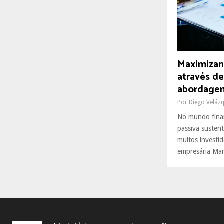
R
:
C
H
Maximizan
através d
abordagem
Por
Diego Veláz
No mundo finan
passiva susten
muitos investi
empresária Mar