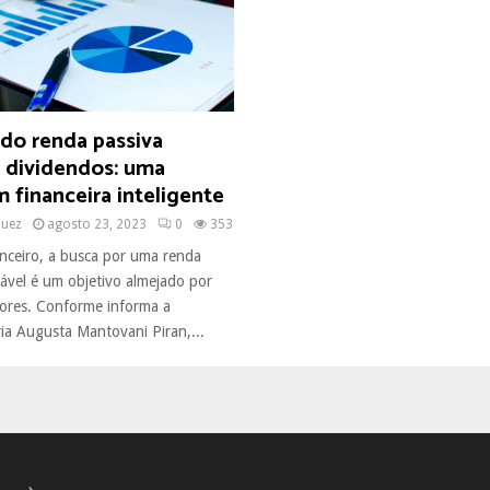
do renda passiva
e dividendos: uma
 financeira inteligente
quez
agosto 23, 2023
0
353
ceiro, a busca por uma renda
tável é um objetivo almejado por
dores. Conforme informa a
ia Augusta Mantovani Piran,...