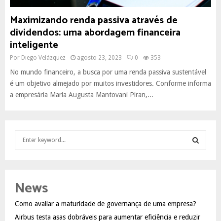
Maximizando renda passiva através de
dividendos: uma abordagem financeira
inteligente
Por
Diego Velázquez
agosto 23, 2023
0
353
No mundo financeiro, a busca por uma renda passiva sustentável
é um objetivo almejado por muitos investidores. Conforme informa
a empresária Maria Augusta Mantovani Piran,...
S
e
a
S
r
c
E
News
h
f
A
Como avaliar a maturidade de governança de uma empresa?
o
Airbus testa asas dobráveis para aumentar eficiência e reduzir
r
R