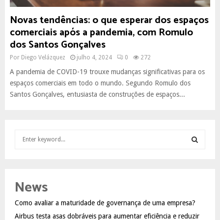
Novas tendências: o que esperar dos espaços
comerciais após a pandemia, com Romulo
dos Santos Gonçalves
Por
Diego Velázquez
julho 4, 2024
0
272
A pandemia de COVID-19 trouxe mudanças significativas para os
espaços comerciais em todo o mundo. Segundo Romulo dos
Santos Gonçalves, entusiasta de construções de espaços...
S
e
a
S
r
c
E
News
h
f
A
Como avaliar a maturidade de governança de uma empresa?
o
Airbus testa asas dobráveis para aumentar eficiência e reduzir
r
R