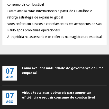
:
consumo de combustível
C
Latam amplia rotas internacionais a partir de Guarulhos e
reforça estratégia de expansão global
H
Voos enfrentam atrasos e cancelamentos em aeroportos de São
Paulo após problemas operacionais
A trajetória na assessoria e os reflexos na magistratura estadual
Como avaliar a maturidade de governança de uma
07
empresa?
AGO
Airbus testa asas dobráveis para aumentar
07
eficiência e reduzir consumo de combustível
AGO