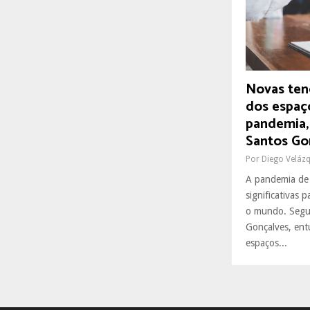
R
:
C
H
Novas ten
dos espaç
pandemia,
Santos Go
Por
Diego Veláz
A pandemia de
significativas 
o mundo. Segu
Gonçalves, ent
espaços...