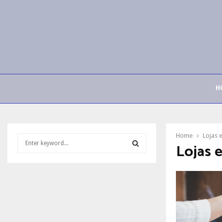
H
Home
Lojas 
S
Lojas 
e
a
S
r
c
E
h
f
A
o
r