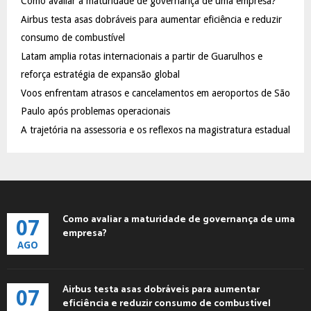
Como avaliar a maturidade de governança de uma empresa?
o
Airbus testa asas dobráveis para aumentar eficiência e reduzir
r
R
:
consumo de combustível
C
Latam amplia rotas internacionais a partir de Guarulhos e
reforça estratégia de expansão global
H
Voos enfrentam atrasos e cancelamentos em aeroportos de São
Paulo após problemas operacionais
A trajetória na assessoria e os reflexos na magistratura estadual
Como avaliar a maturidade de governança de uma
07
empresa?
AGO
Airbus testa asas dobráveis para aumentar
07
eficiência e reduzir consumo de combustível