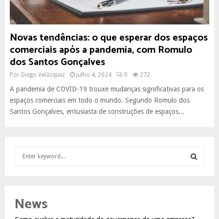
Novas tendências: o que esperar dos espaços
comerciais após a pandemia, com Romulo
dos Santos Gonçalves
Por
Diego Velázquez
julho 4, 2024
0
272
A pandemia de COVID-19 trouxe mudanças significativas para os
espaços comerciais em todo o mundo. Segundo Romulo dos
Santos Gonçalves, entusiasta de construções de espaços...
S
e
a
S
r
c
E
News
h
f
A