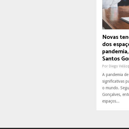
R
:
C
H
Novas ten
dos espaç
pandemia,
Santos Go
Por
Diego Veláz
A pandemia de
significativas 
o mundo. Segu
Gonçalves, ent
espaços...