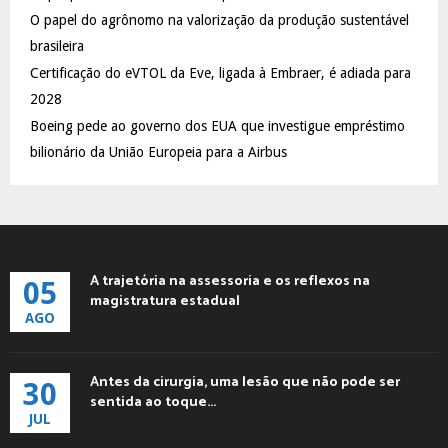
C
O papel do agrônomo na valorização da produção sustentável
brasileira
H
Certificação do eVTOL da Eve, ligada à Embraer, é adiada para
2028
Boeing pede ao governo dos EUA que investigue empréstimo
bilionário da União Europeia para a Airbus
A trajetória na assessoria e os reflexos na
05
magistratura estadual
AGO
Antes da cirurgia, uma lesão que não pode ser
30
sentida ao toque...
JUL