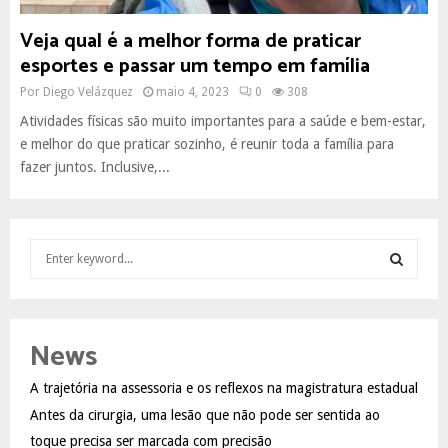
Veja qual é a melhor forma de praticar
esportes e passar um tempo em família
Por
Diego Velázquez
maio 4, 2023
0
308
Atividades físicas são muito importantes para a saúde e bem-estar,
e melhor do que praticar sozinho, é reunir toda a família para
fazer juntos. Inclusive,...
S
e
a
S
r
c
E
News
h
f
A
A trajetória na assessoria e os reflexos na magistratura estadual
o
Antes da cirurgia, uma lesão que não pode ser sentida ao
r
R
:
toque precisa ser marcada com precisão