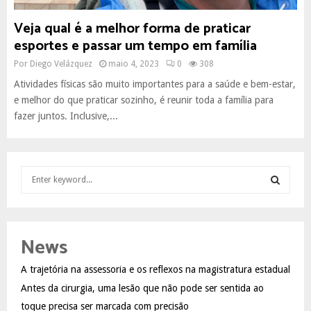
Veja qual é a melhor forma de praticar
esportes e passar um tempo em família
Por
Diego Velázquez
maio 4, 2023
0
308
Atividades físicas são muito importantes para a saúde e bem-estar,
e melhor do que praticar sozinho, é reunir toda a família para
fazer juntos. Inclusive,...
S
e
a
S
r
c
E
News
h
f
A
A trajetória na assessoria e os reflexos na magistratura estadual
o
Antes da cirurgia, uma lesão que não pode ser sentida ao
r
R
:
toque precisa ser marcada com precisão