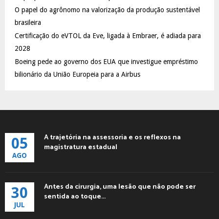
C
O papel do agrônomo na valorização da produção sustentável
brasileira
H
Certificação do eVTOL da Eve, ligada à Embraer, é adiada para
2028
Boeing pede ao governo dos EUA que investigue empréstimo
bilionário da União Europeia para a Airbus
A trajetória na assessoria e os reflexos na
05
magistratura estadual
AGO
Antes da cirurgia, uma lesão que não pode ser
30
sentida ao toque...
JUL