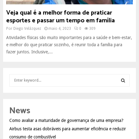
Veja qual é a melhor forma de praticar
esportes e passar um tempo em família
Por
Diego Velázquez
maio 4, 2023
0
309
Atividades físicas são muito importantes para a saúde e bem-estar,
e melhor do que praticar sozinho, é reunir toda a família para
fazer juntos. Inclusive,...
S
e
a
S
r
c
E
News
h
f
A
Como avaliar a maturidade de governança de uma empresa?
o
Airbus testa asas dobráveis para aumentar eficiência e reduzir
r
R
:
consumo de combustível