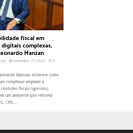
ilidade fiscal em
digitais complexas,
Leonardo Manzan
quez
novembro 27, 2025
0
 Leonardo Manzan esclarece como
tais complexas ampliam a
controles fiscais rigorosos,
 em um ambiente pós-reforma
S, CBS...