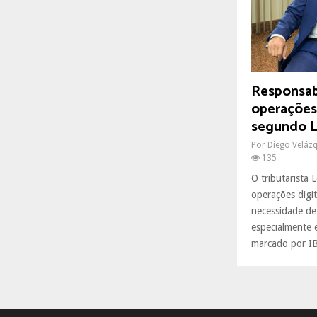
R
:
C
H
Responsab
operações 
segundo 
Por
Diego Veláz
135
O tributarista
operações digi
necessidade de 
especialmente
marcado por IB