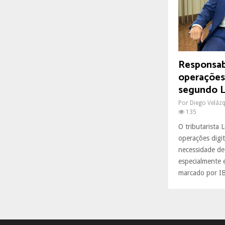
R
:
C
H
Responsab
operações 
segundo 
Por
Diego Veláz
135
O tributarista
operações digi
necessidade de 
especialmente
marcado por IB