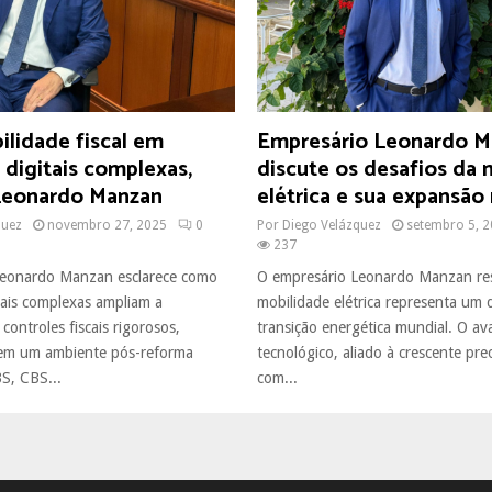
ilidade fiscal em
Empresário Leonardo M
digitais complexas,
discute os desafios da 
Leonardo Manzan
elétrica e sua expansão 
quez
novembro 27, 2025
0
Por
Diego Velázquez
setembro 5, 
237
 Leonardo Manzan esclarece como
O empresário Leonardo Manzan res
tais complexas ampliam a
mobilidade elétrica representa um d
controles fiscais rigorosos,
transição energética mundial. O av
 em um ambiente pós-reforma
tecnológico, aliado à crescente pr
S, CBS...
com...