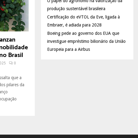
O papel do agrônomo na valorização da
produção sustentável brasileira
Certificação do eVTOL da Eve, ligada à
Embraer, é adiada para 2028
Boeing pede ao governo dos EUA que
anzan
investigue empréstimo bilionário da União
mobilidade
Europeia para a Airbus
no Brasil
2025
0
salta que a
os pilares da
anço
eocupação