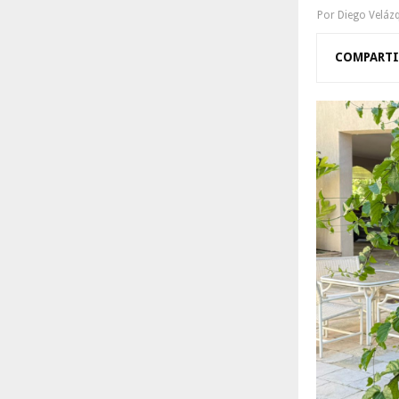
R
Por
Diego Veláz
:
C
COMPARTI
H