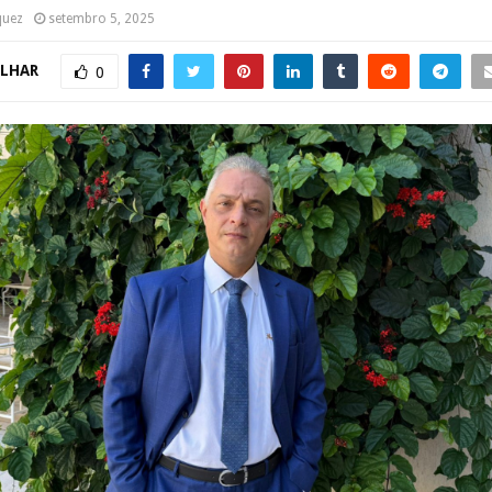
quez
setembro 5, 2025
LHAR
0