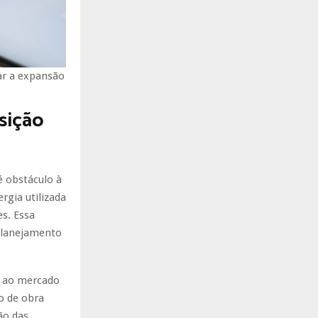
ar a expansão
sição
é obstáculo à
rgia utilizada
es. Essa
 planejamento
e ao mercado
o de obra
ão das