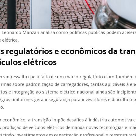
 Leonardo Manzan analisa como políticas públicas podem aceler
 elétrica.
s regulatórios e econômicos da tran
ículos elétricos
zan ressalta que a falta de um marco regulatório claro também 
mas sobre padronização de carregadores, tarifas aplicáveis à ene
tos e integração ao sistema elétrico nacional ainda são incipient
egras uniformes gera insegurança para investidores e dificulta o
o.
o econômico, a transição impõe desafios à indústria automotiva 
A produção de veículos elétricos demanda novas tecnologias e mã
exigindo investimentos em capacitação profissional e reestruturaç