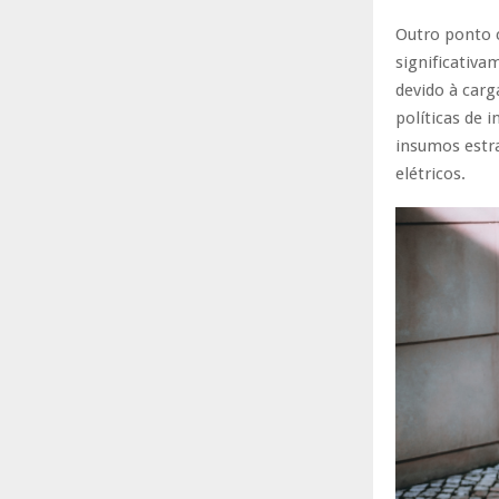
Outro ponto c
significativ
devido à carg
políticas de i
insumos estr
elétricos.