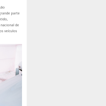
são
grande parte
tido,
o nacional de
s veículos