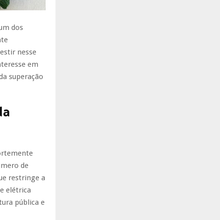
 um dos
nte
estir nesse
interesse em
 da superação
da
fortemente
número de
ue restringe a
e elétrica
tura pública e