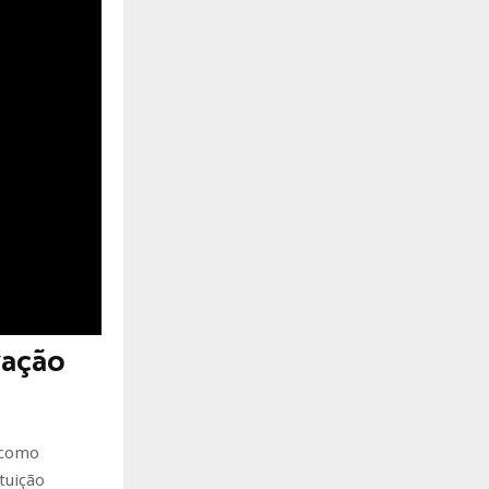
vação
 como
tuição