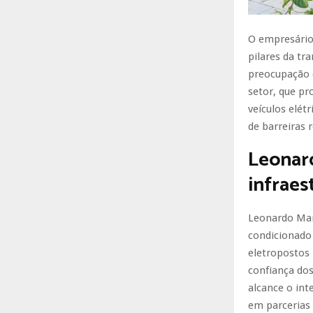
O empresári
pilares da tr
preocupação 
setor, que pr
veículos elét
de barreiras r
Leonar
infraes
Leonardo Man
condicionado 
eletropostos 
confiança dos
alcance o int
em parcerias