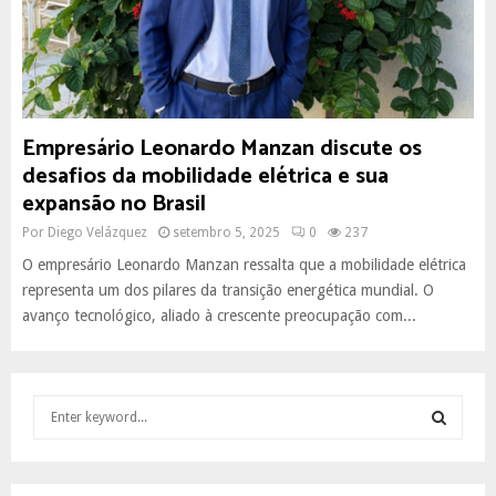
Empresário Leonardo Manzan discute os
desafios da mobilidade elétrica e sua
expansão no Brasil
Por
Diego Velázquez
setembro 5, 2025
0
237
O empresário Leonardo Manzan ressalta que a mobilidade elétrica
representa um dos pilares da transição energética mundial. O
avanço tecnológico, aliado à crescente preocupação com...
S
e
a
S
r