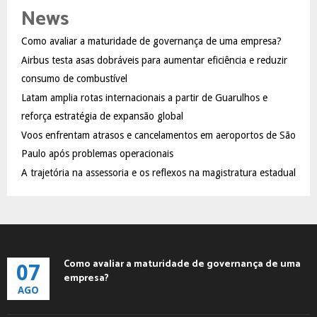
c
E
News
h
f
A
Como avaliar a maturidade de governança de uma empresa?
o
Airbus testa asas dobráveis para aumentar eficiência e reduzir
r
R
:
consumo de combustível
C
Latam amplia rotas internacionais a partir de Guarulhos e
reforça estratégia de expansão global
H
Voos enfrentam atrasos e cancelamentos em aeroportos de São
Paulo após problemas operacionais
A trajetória na assessoria e os reflexos na magistratura estadual
Como avaliar a maturidade de governança de uma
07
empresa?
AGO