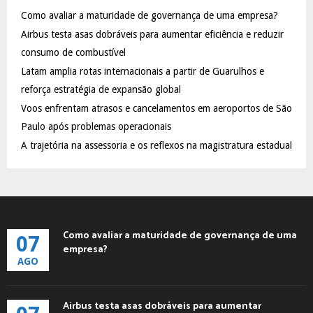
f
A
Como avaliar a maturidade de governança de uma empresa?
o
Airbus testa asas dobráveis para aumentar eficiência e reduzir
r
R
:
consumo de combustível
C
Latam amplia rotas internacionais a partir de Guarulhos e
reforça estratégia de expansão global
H
Voos enfrentam atrasos e cancelamentos em aeroportos de São
Paulo após problemas operacionais
A trajetória na assessoria e os reflexos na magistratura estadual
Como avaliar a maturidade de governança de uma
07
empresa?
AGO
Airbus testa asas dobráveis para aumentar