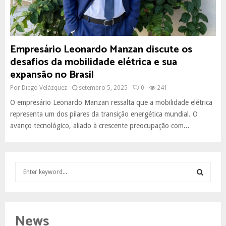
Empresário Leonardo Manzan discute os
desafios da mobilidade elétrica e sua
expansão no Brasil
Por
Diego Velázquez
setembro 5, 2025
0
241
O empresário Leonardo Manzan ressalta que a mobilidade elétrica
representa um dos pilares da transição energética mundial. O
avanço tecnológico, aliado à crescente preocupação com...
S
e
a
S
r
c
E
News
h