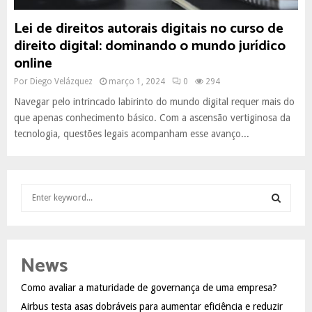
Lei de direitos autorais digitais no curso de
direito digital: dominando o mundo jurídico
online
Por
Diego Velázquez
março 1, 2024
0
294
Navegar pelo intrincado labirinto do mundo digital requer mais do
que apenas conhecimento básico. Com a ascensão vertiginosa da
tecnologia, questões legais acompanham esse avanço...
S
e
a
S
r
c
E
News
h
f
A
Como avaliar a maturidade de governança de uma empresa?
o
Airbus testa asas dobráveis para aumentar eficiência e reduzir
r
R