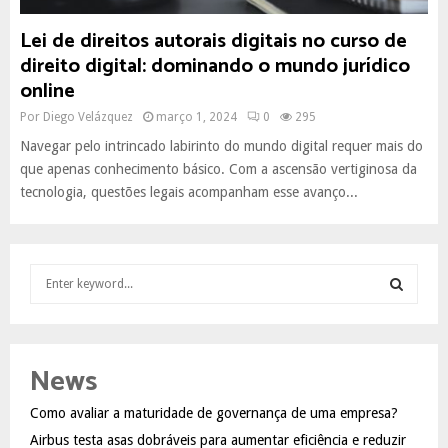
Lei de direitos autorais digitais no curso de
direito digital: dominando o mundo jurídico
online
Por
Diego Velázquez
março 1, 2024
0
295
Navegar pelo intrincado labirinto do mundo digital requer mais do
que apenas conhecimento básico. Com a ascensão vertiginosa da
tecnologia, questões legais acompanham esse avanço...
S
e
a
S
r
c
E
News
h
f
A
Como avaliar a maturidade de governança de uma empresa?
o
Airbus testa asas dobráveis para aumentar eficiência e reduzir
r
R