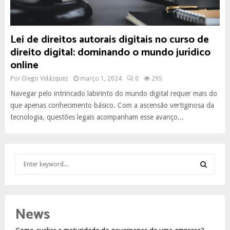
Lei de direitos autorais digitais no curso de
direito digital: dominando o mundo jurídico
online
Por
Diego Velázquez
março 1, 2024
0
295
Navegar pelo intrincado labirinto do mundo digital requer mais do
que apenas conhecimento básico. Com a ascensão vertiginosa da
tecnologia, questões legais acompanham esse avanço...
S
e
a
S
r
c
E
News
h
f
A