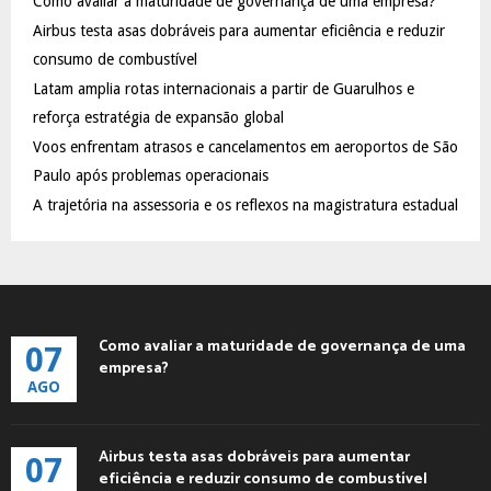
Como avaliar a maturidade de governança de uma empresa?
o
Airbus testa asas dobráveis para aumentar eficiência e reduzir
r
R
:
consumo de combustível
C
Latam amplia rotas internacionais a partir de Guarulhos e
reforça estratégia de expansão global
H
Voos enfrentam atrasos e cancelamentos em aeroportos de São
Paulo após problemas operacionais
A trajetória na assessoria e os reflexos na magistratura estadual
Como avaliar a maturidade de governança de uma
07
empresa?
AGO
Airbus testa asas dobráveis para aumentar
07
eficiência e reduzir consumo de combustível