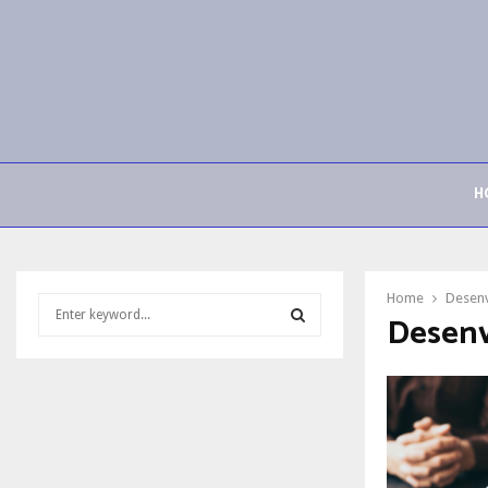
H
Home
Desenv
S
Desenv
e
a
S
r
c
E
h
f
A
o
r