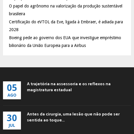
C
O papel do agrônomo na valorização da produção sustentável
brasileira
H
Certificação do eVTOL da Eve, ligada à Embraer, é adiada para
2028
Boeing pede ao governo dos EUA que investigue empréstimo
bilionário da União Europeia para a Airbus
A trajetória na assessoria e os reflexos na
05
magistratura estadual
AGO
Antes da cirurgia, uma lesão que não pode ser
30
sentida ao toque...
JUL