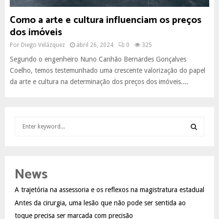
Como a arte e cultura influenciam os preços
dos imóveis
Por
Diego Velázquez
abril 26, 2024
0
325
Segundo o engenheiro Nuno Canhão Bernardes Gonçalves
Coelho, temos testemunhado uma crescente valorização do papel
da arte e cultura na determinação dos preços dos imóveis....
S
e
a
S
r
c
E
News
h
f
A
A trajetória na assessoria e os reflexos na magistratura estadual
o
Antes da cirurgia, uma lesão que não pode ser sentida ao
r
R
:
toque precisa ser marcada com precisão