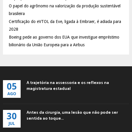
C
O papel do agrônomo na valorização da produção sustentável
brasileira
H
Certificação do eVTOL da Eve, ligada à Embraer, é adiada para
2028
Boeing pede ao governo dos EUA que investigue empréstimo
bilionário da União Europeia para a Airbus
A trajetória na assessoria e os reflexos na
05
magistratura estadual
AGO
Antes da cirurgia, uma lesão que não pode ser
30
sentida ao toque...
JUL