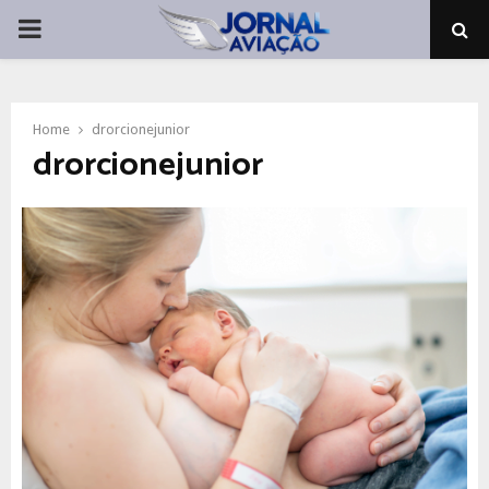
PRIMARY
MENU
Home
drorcionejunior
drorcionejunior