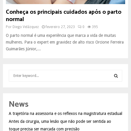
Conheça os principais cuidados após o parto
normal
Por
Diego Velázquez
fevereiro 27, 2023
0
395
O parto normal é uma experiência que marca a vida de muitas
mulheres. Para o expert em gravidez de alto risco Orcione Ferreira
Guimarães Júnior,...
S
e
a
S
r
c
E
News
h
f
A
A trajetória na assessoria e os reflexos na magistratura estadual
o
Antes da cirurgia, uma lesão que não pode ser sentida ao
r
R
:
toque precisa ser marcada com precisão