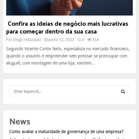
Confira as ideias de negócio mais lucrativas
para começar dentro da sua casa
Por
Diego Velázquez
junho 12, 2023
0
354
Segundo Vicente Conte Neto, especialista no mercado financeiro,
quando o assunto é empreender sem precisar se preocupar com
aluguel, com montagem de uma loja, existem...
S
e
a
S
r
c
E
News
h
f
A
Como avaliar a maturidade de governança de uma empresa?
o