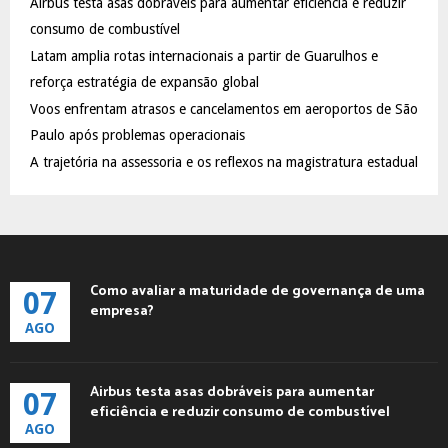
Airbus testa asas dobráveis para aumentar eficiência e reduzir
r
R
:
consumo de combustível
C
Latam amplia rotas internacionais a partir de Guarulhos e
reforça estratégia de expansão global
H
Voos enfrentam atrasos e cancelamentos em aeroportos de São
Paulo após problemas operacionais
A trajetória na assessoria e os reflexos na magistratura estadual
Como avaliar a maturidade de governança de uma
07
empresa?
AGO
Airbus testa asas dobráveis para aumentar
07
eficiência e reduzir consumo de combustível
AGO