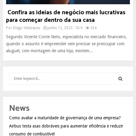
Confira as ideias de negócio mais lucrativas
para começar dentro da sua casa
Por
Diego Velázquez
junho 12, 2023
0
354
Segundo Vicente Conte Neto, especialista no mercado financeiro,
quando o assunto é empreender sem precisar se preocupar com
aluguel, com montagem de uma loja, existem...
S
e
a
S
r
c
E
News
h
f
A
Como avaliar a maturidade de governança de uma empresa?
o
Airbus testa asas dobráveis para aumentar eficiência e reduzir
r
R
:
consumo de combustível